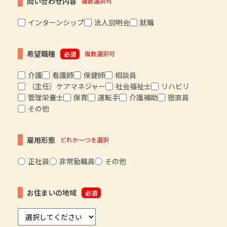
問い合わせ内容
複数選択可
インターンシップ
法人説明会
就職
希望職種
複数選択可
必須
介護
看護師
保健師
相談員
（主任）ケアマネジャー
社会福祉士
リハビリ
管理栄養士
保育
運転手
介護補助
宿直員
その他
雇用形態
どれか一つを選択
正社員
非常勤職員
その他
お住まいの地域
必須