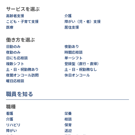
サービスを選ぶ
高齢者支援
介護
こども・子育て支援
障がい（児・者）支援
医療
居住支援
働き方を選ぶ
日勤のみ
夜勤あり
夜勤のみ
時間応相談
日にち応相談
単一シフト
複数シフト
登録型（直行・直帰）
土・日・祝勤務あり
土・日・祝勤務なし
夜間オンコール訪問
休日オンコール
曜日応相談
職員を知る
職種
看護
栄養
介護
相談
リハビリ
保育
障がい
送迎