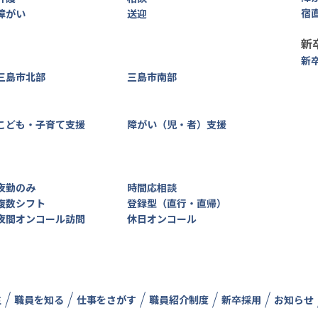
宿
障がい
送迎
新
新
三島市北部
三島市南部
こども・子育て支援
障がい（児・者）支援
夜勤のみ
時間応相談
複数シフト
登録型（直行・直帰）
夜間オンコール訪問
休日オンコール
生
職員を知る
仕事をさがす
職員紹介制度
新卒採用
お知らせ