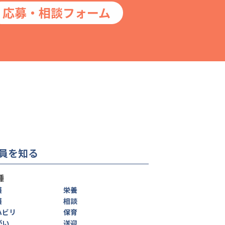
応募・相談フォーム
員を知る
種
護
栄養
護
相談
ハビリ
保育
がい
送迎