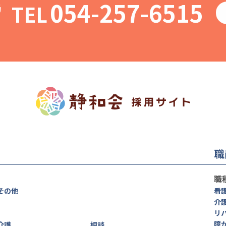
054-257-6515
TEL
局
職
職
その他
看
介
リ
障
介護
相談