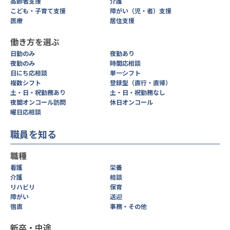
高齢者支援
介護
こども・子育て支援
障がい（児・者）支援
医療
居住支援
働き方を選ぶ
日勤のみ
夜勤あり
夜勤のみ
時間応相談
日にち応相談
単一シフト
複数シフト
登録型（直行・直帰）
土・日・祝勤務あり
土・日・祝勤務なし
夜間オンコール訪問
休日オンコール
曜日応相談
職員を知る
職種
看護
栄養
介護
相談
リハビリ
保育
障がい
送迎
宿直
事務・その他
新卒・中途