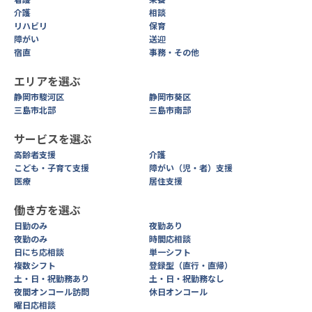
介護
相談
リハビリ
保育
障がい
送迎
宿直
事務・その他
エリアを選ぶ
静岡市駿河区
静岡市葵区
三島市北部
三島市南部
サービスを選ぶ
高齢者支援
介護
こども・子育て支援
障がい（児・者）支援
医療
居住支援
働き方を選ぶ
日勤のみ
夜勤あり
夜勤のみ
時間応相談
日にち応相談
単一シフト
複数シフト
登録型（直行・直帰）
土・日・祝勤務あり
土・日・祝勤務なし
夜間オンコール訪問
休日オンコール
曜日応相談