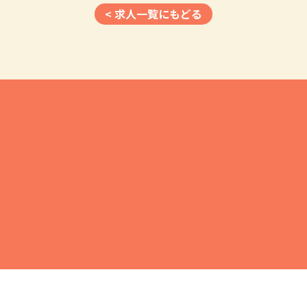
< 求人一覧にもどる
採用に関するご相談はこちら
社会福祉法人静和会 事務局
電話受付時間 平日 9:00～17:00
054-257-6515
TEL
応募・相談フォーム