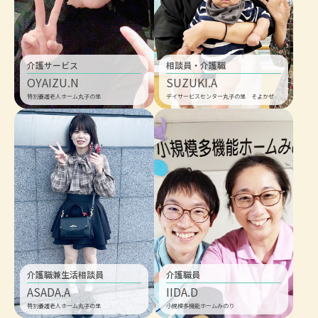
介護サービス
相談員・介護職
OYAIZU.N
SUZUKI.A
特別養護老人ホーム丸子の里
デイサービスセンター丸子の里 そよかぜ
介護職兼生活相談員
介護職員
ASADA.A
IIDA.D
特別養護老人ホーム丸子の里
小規模多機能ホームみのり