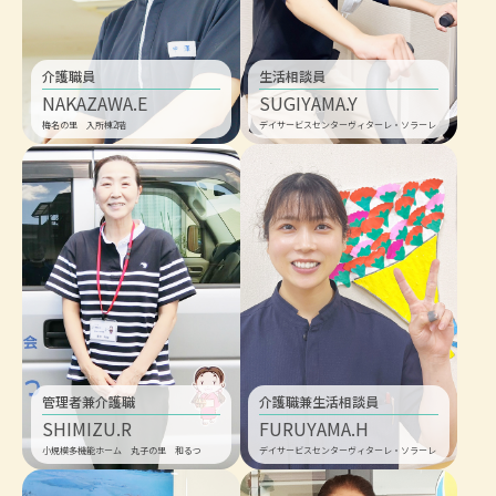
介護職員
生活相談員
NAKAZAWA.E
SUGIYAMA.Y
梅名の里 入所棟2階
デイサービスセンターヴィターレ・ソラーレ
管理者兼介護職
介護職兼生活相談員
SHIMIZU.R
FURUYAMA.H
小規模多機能ホーム 丸子の里 和るつ
デイサービスセンターヴィターレ・ソラーレ