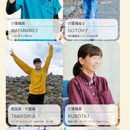
介護職員
介護福祉士
WATANABE.Y
GOTOH.Y
ハピスポデイ和かな
特別養護老人ホーム丸子の里
相談員・介護職
介護職員
TAKAISHI.A
KUBOTA.I
デイサービスセンター丸子の里 ほん若
梅名の里 デイサービスこうめちゃん