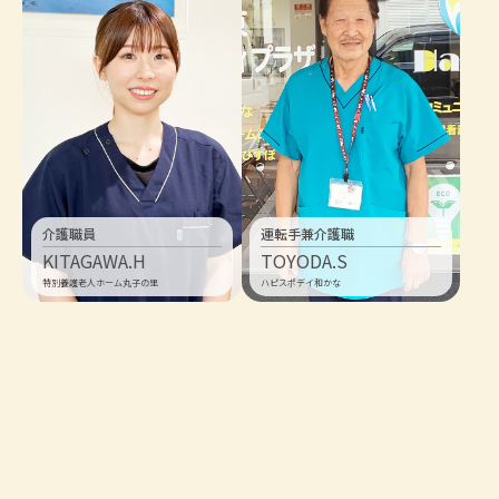
介護職員
運転手兼介護職
KITAGAWA.H
TOYODA.S
特別養護老人ホーム丸子の里
ハピスポデイ和かな