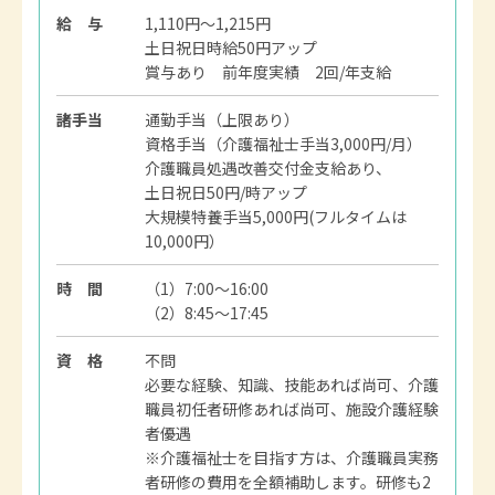
給 与
1,110円～1,215円
土日祝日時給50円アップ
賞与あり 前年度実績 2回/年支給
諸手当
通勤手当（上限あり）
資格手当（介護福祉士手当3,000円/月）
介護職員処遇改善交付金支給あり、
土日祝日50円/時アップ
大規模特養手当5,000円(フルタイムは
10,000円）
時 間
（1）7:00～16:00
（2）8:45～17:45
資 格
不問
必要な経験、知識、技能あれば尚可、介護
職員初任者研修あれば尚可、施設介護経験
者優遇
※介護福祉士を目指す方は、介護職員実務
者研修の費用を全額補助します。研修も2