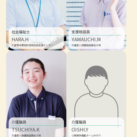
社会福祉士
支援相談員
HARA.H
YAMAUCHI.M
三島市中郷地区地域包括支援センター
介護老人保健施設梅名の里
介護職員
介護職員
TSUCHIYA.K
OISHI.Y
介護老人保健施設梅名の里
小規模多機能ホームみのり