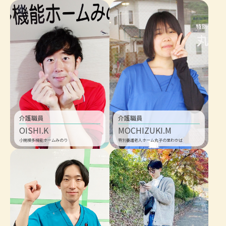
介護職員
介護職員
OISHI.K
MOCHIZUKI.M
小規模多機能ホームみのり
特別養護老人ホーム丸子の里わかば